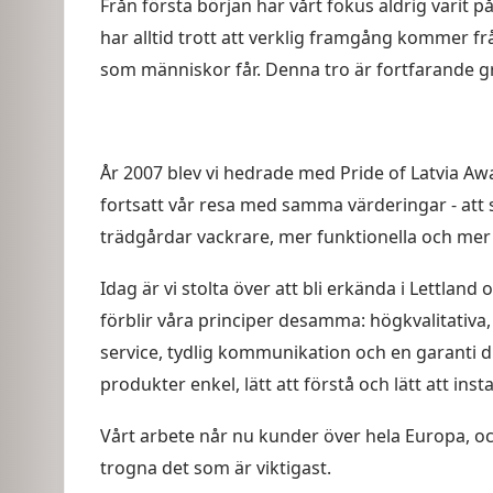
Från första början har vårt fokus aldrig varit p
har alltid trott att verklig framgång kommer fr
som människor får. Denna tro är fortfarande gr
År 2007 blev vi hedrade med Pride of Latvia Aw
fortsatt vår resa med samma värderingar - att 
trädgårdar vackrare, mer funktionella och mer 
Idag är vi stolta över att bli erkända i Lettland 
förblir våra principer desamma: högkvalitativa,
service, tydlig kommunikation och en garanti du
produkter enkel, lätt att förstå och lätt att insta
Vårt arbete når nu kunder över hela Europa, och 
trogna det som är viktigast.