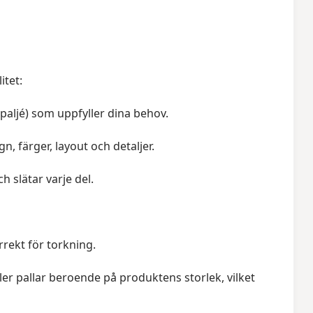
itet:
spaljé) som uppfyller dina behov.
, färger, layout och detaljer.
h slätar varje del.
rrekt för torkning.
eller pallar beroende på produktens storlek, vilket