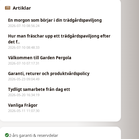
Artiklar
En morgon som börjar i din trädgårdspaviljong
2026-07-10 08:56:24
Hur man fräschar upp ett trädgårdspaviljong efter
det f..
2026-07-10 08:48:33
Välkommen till Garden Pergola
2026-07-10 07:17:31
Garanti, returer och produktvårdspolicy
2026-05-23 09:04:49
Tydligt samarbete från dag ett
2026-05-20 16:34:19
Vanliga Frågor
2026-05-11 11:07:30
2-års garanti & reservdelar