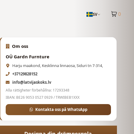
0
SV
Om oss
OÜ Gardn Furnture
Harju maakond, Kesklinna linnaosa, Siduri tn 7-314,
+37129828152
info@latvijaskoks.lv
Alla rättigheter förbehållna: 17293348
IBAN: BE26 9053 0527 0929 / TRWIBEB1XXX
Kontakta oss på WhatsApp
Designa din drömpergola