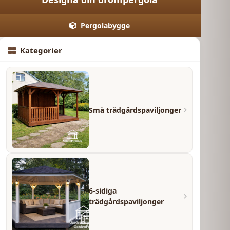
Pergolabygge
Kategorier
Små trädgårdspaviljonger
6-sidiga
trädgårdspaviljonger