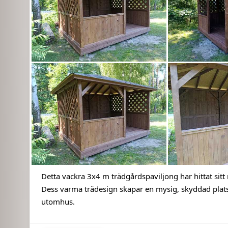
+3
Detta vackra 3x4 m trädgårdspaviljong har hittat sitt
Dess varma trädesign skapar en mysig, skyddad plats f
utomhus.