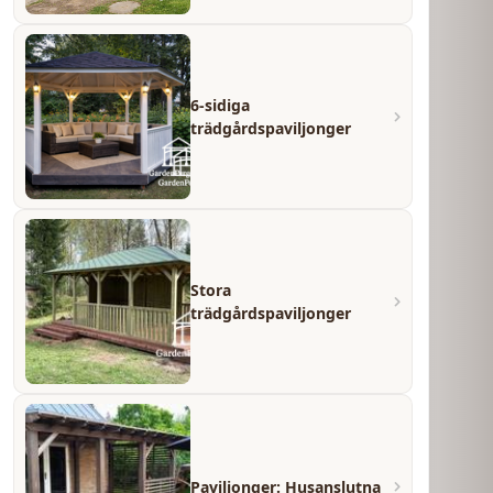
6-sidiga
trädgårdspaviljonger
Stora
trädgårdspaviljonger
Paviljonger: Husanslutna