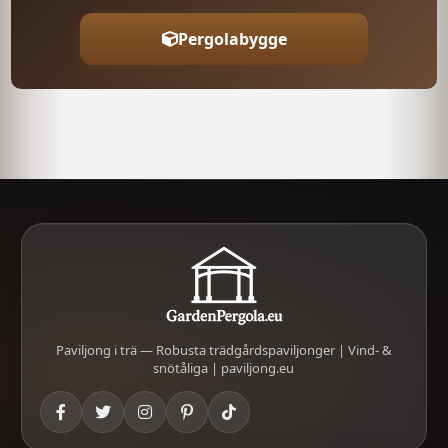
och trädgårdsstil.
Pergolabygge
Leverans och Installation
Paviljongen levereras omonterad. Leveranstiden
kan variera beroende på
beställningsspecifikationer och destination.
Vi kan också tillhandahålla leverans och installation
vid behov.
För mer information eller för att göra en
beställning, vänligen kontakta oss på
WhatsApp.
Paviljong i trä — Robusta trädgårdspaviljonger | Vind- &
snötåliga | paviljong.eu