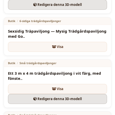
Huvudfunktioner
— 4x4 m Vit Trädgårdspaviljong
Redigera denna 3D-modell
i Trä
2700.00
€
Golvyta: 4x4 m
Butik
/
6-sidiga trädgårdspaviljonger
Vit träkonstruktion
Sexsidig Träpaviljong — Mysig Trädgårdspaviljong
med Go..
Stabil ram gjord av 95x95 mm träbalkar
Takstomme gjord av 45x95 mm träbalkar
Visa
2950.00
€
Starkt täckt tak för skugga och lätt väderskydd
Butik
/
Små trädgårdspaviljonger
Grön takfinish
Ett 3 m x 4 m trädgårdspaviljong i vit färg, med
Paviljongens höjd vid lägsta punkt: 2,1 m
fönste..
Paviljongens höjd vid högsta punkt: 2,8 m
Visa
Sluten bakvägg
Redigera denna 3D-modell
3000.00
€
Öppna fram- och sidoytor