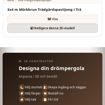
Butik
/
Små trädgårdspaviljonger
Sidräcken med vertikala träspjälor
3x4 m Mörkbrun Trädgårdspaviljong i Trä
Rymlig och praktisk layout
Visa
Lämplig för trädgårdsmöbler, växter, lyktor och
mysig utomhusdekor
Redigera denna 3D-modell
Paviljongerna är målade med en speciell
skyddsfärg som hjälper till att skydda träet mot
mögel, fukt och gnagare.
Leverans och installation kan tillhandahållas vid
3D CONSTRUCTOR
behov.
Designa din drömpergola
Anpassad Produktion:
Anpassa i 3D och beställ
Denna 4x4 m vita trädgårdspaviljong i trä tillverkas
Välj storlek
Skapa ingång och väggar
på beställning. Om det behövs kan färg,
Välj färger
Beställ nu
takmaterial, vägglayout, räcken och andra
avslutningsdetaljer anpassas efter kundens behov
Välj tak
Få i tid