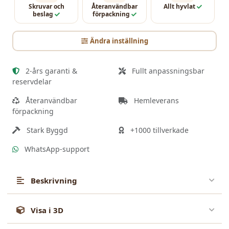
Skruvar och
Återanvändbar
Allt hyvlat
beslag
förpackning
Ändra inställning
2-års garanti &
Fullt anpassningsbar
reservdelar
Återanvändbar
Hemleverans
förpackning
Stark Byggd
+1000 tillverkade
WhatsApp-support
Beskrivning
Detta 4x4 m vita trädgårdspaviljong i trä
är
Visa i 3D
designad som en praktisk, hållbar och mysig
utomhusplats för avkoppling, umgänge med familj