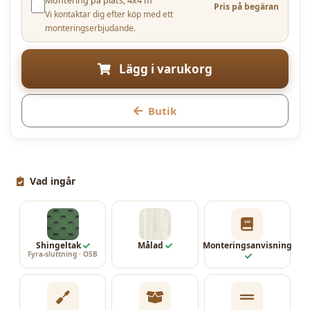
Montering på plats, 4x4 m
Pris på begäran
Vi kontaktar dig efter köp med ett
monteringserbjudande.
Lägg i varukorg
Butik
Vad ingår
Shingeltak
Målad
Monteringsanvisning
Fyra-sluttning · OSB