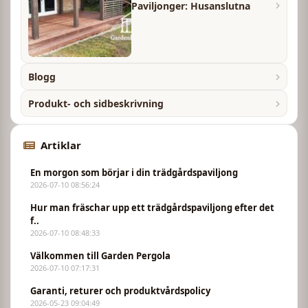
Paviljonger: Husanslutna
Blogg
Produkt- och sidbeskrivning
Artiklar
En morgon som börjar i din trädgårdspaviljong
2026-07-10 08:56:24
Hur man fräschar upp ett trädgårdspaviljong efter det
f..
2026-07-10 08:48:33
Välkommen till Garden Pergola
2026-07-10 07:17:31
Garanti, returer och produktvårdspolicy
2026-05-23 09:04:49