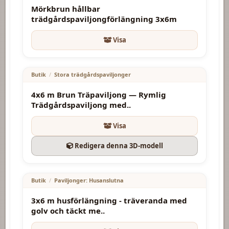
Mörkbrun hållbar
trädgårdspaviljongförlängning 3x6m
Visa
4750.00
€
Butik
/
Stora trädgårdspaviljonger
4x6 m Brun Träpaviljong — Rymlig
Trädgårdspaviljong med..
Visa
Redigera denna 3D-modell
3200.00
€
Butik
/
Paviljonger: Husanslutna
3x6 m husförlängning - träveranda med
golv och täckt me..