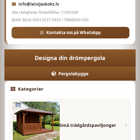
info@latvijaskoks.lv
Alla rättigheter förbehållna: 17293348
IBAN: BE26 9053 0527 0929 / TRWIBEB1XXX
Kontakta oss på WhatsApp
Designa din drömpergola
Pergolabygge
Kategorier
Små trädgårdspaviljonger