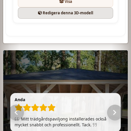
Visa
Redigera denna 3D-modell
From Liepaja
Väldigt snabba professionella killar kosmos!
Tack, precis vad vi ville ha, färgen är den bästa!