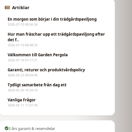
Artiklar
En morgon som börjar i din trädgårdspaviljong
2026-07-10 08:56:24
Hur man fräschar upp ett trädgårdspaviljong efter
det f..
2026-07-10 08:48:33
Välkommen till Garden Pergola
2026-07-10 07:17:31
Garanti, returer och produktvårdspolicy
2026-05-23 09:04:49
Tydligt samarbete från dag ett
2026-05-20 16:34:19
Vanliga Frågor
2026-05-11 11:07:30
2-års garanti & reservdelar