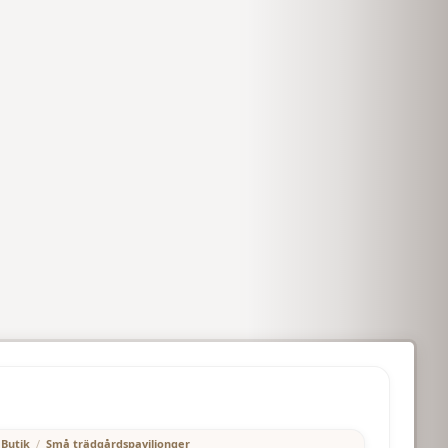
2700.00
€
Butik
/
Små trädgårdspaviljonger