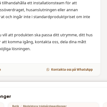
 tillhandahålla ett installationsteam för att
ssöverdraget, husanslutningen eller annan
arat och ingår inte i standardproduktpriset om inte
 vill att produkten ska passa ditt utrymme, ditt hus
ör att komma igång, kontakta oss, dela dina mått
möjliga lösningen.
e
Kontakta oss på WhatsApp
3500.00
€
onger
Butik
/
Medelstora trädgårdspaviljonger