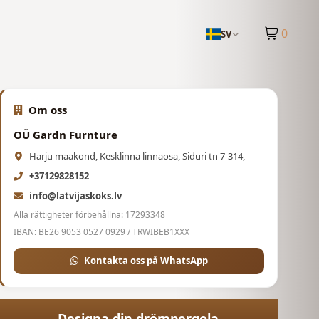
0
SV
Om oss
OÜ Gardn Furnture
Harju maakond, Kesklinna linnaosa, Siduri tn 7-314,
+37129828152
info@latvijaskoks.lv
Alla rättigheter förbehållna: 17293348
IBAN: BE26 9053 0527 0929 / TRWIBEB1XXX
Kontakta oss på WhatsApp
Designa din drömpergola