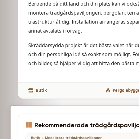
Beroende på ditt land och din plats kan vi också
montera trädgårdspaviljongen, pergolan, terra
trästruktur åt dig. Installation arrangeras sep
annat avtalats i förväg.
Skräddarsydda projekt är det bästa valet när du
och din personliga idé så exakt som möjligt. F
och bilder, så hjälper vi dig att hitta den bästa 
Butik
Pergolabygg
3650.00
€
Rekommenderade trädgårdspavilj
Butik
/
Medelstora trädgårdspaviljonger