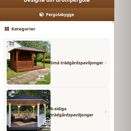
Pergolabygge
Kategorier
Små trädgårdspaviljonger
6-sidiga
trädgårdspaviljonger