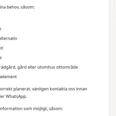
ina behov, såsom:
m
lternativ
dd
s
trädgård, gård eller utomhus sittområde
räelement
 korrekt planerat, vänligen kontakta oss innan
ller WhatsApp.
 information som möjligt, såsom: