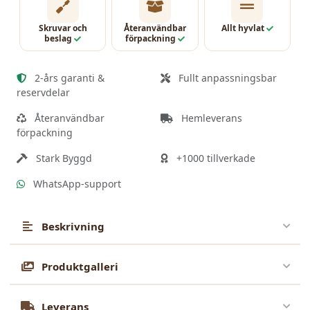
Skruvar och
Återanvändbar
Allt hyvlat
beslag
förpackning
2-års garanti &
Fullt anpassningsbar
reservdelar
Återanvändbar
Hemleverans
förpackning
Stark Byggd
+1000 tillverkade
WhatsApp-support
Beskrivning
Denna 3x4 m trädgårdspaviljong i trä
Produktgalleri
Leverans