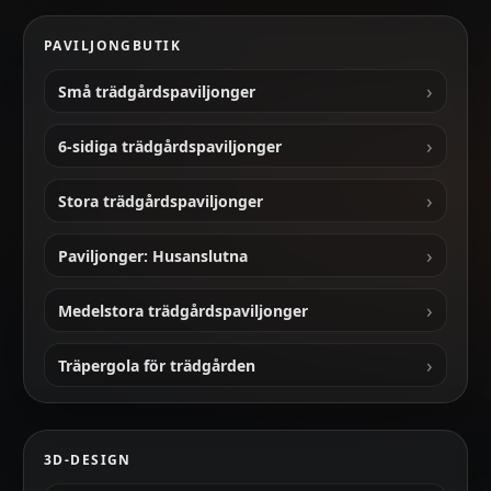
entrétrappor och andra avslutningsdetaljer
anpassas efter kundens behov och
PAVILJONGBUTIK
utomhusutrymmets design.
Små trädgårdspaviljonger
Leverans och installation
Paviljongen och terrassen levereras omonterade.
6-sidiga trädgårdspaviljonger
Leveranstiden kan variera beroende på
beställningsspecifikationer och destination.
Stora trädgårdspaviljonger
Vi kan även erbjuda leverans och installation vid
Paviljonger: Husanslutna
behov.
Medelstora trädgårdspaviljonger
För mer information eller för att göra en
beställning, vänligen kontakta oss på
WhatsApp.
Träpergola för trädgården
3D-DESIGN