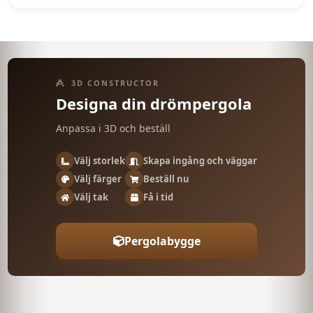
3D CONSTRUCTOR
Designa din drömpergola
Anpassa i 3D och beställ
Välj storlek
Skapa ingång och väggar
Välj färger
Beställ nu
Öppen terrass för extra utomhusutrymme
Välj tak
Få i tid
Grått trägolv och terrassfinish
Pergolabygge
Rymlig och praktisk layout
Öppen front för enkel åtkomst
Halvstängda sidosektioner