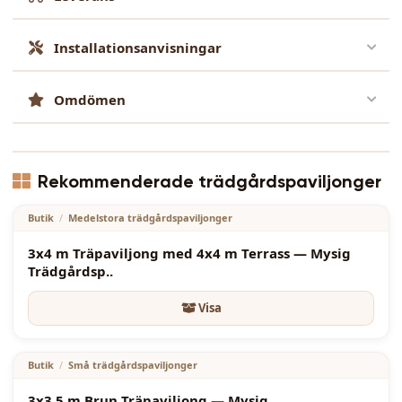
Installationsanvisningar
Omdömen
4000.00
€
Rekommenderade trädgårdspaviljonger
Butik
/
Medelstora trädgårdspaviljonger
3x4 m Träpaviljong med 4x4 m Terrass — Mysig
Trädgårdsp..
Visa
2700.00
€
Butik
/
Små trädgårdspaviljonger
3x3,5 m Brun Träpaviljong — Mysig