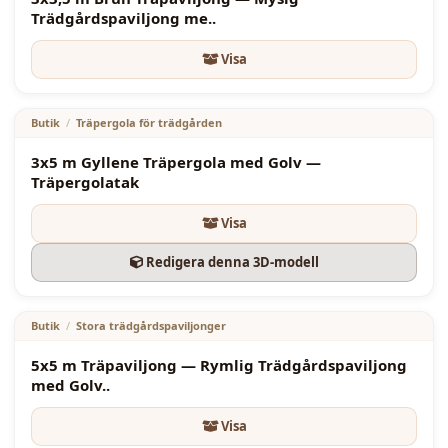
Trädgårdspaviljong me..
Visa
3450.00
€
Butik
/
Träpergola för trädgården
3x5 m Gyllene Träpergola med Golv —
Träpergolatak
Nyckelfunktioner
Visa
Redigera denna 3D-modell
4000.00
€
Butik
/
Stora trädgårdspaviljonger
5x5 m Träpaviljong — Rymlig Trädgårdspaviljong
med Golv..
Visa